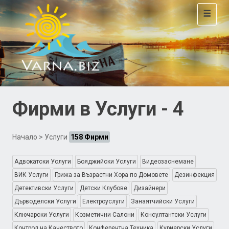
Toggle
navigat
Фирми в Услуги - 4
Начало
> Услуги
158 Фирми
Адвокатски Услуги
Бояджийски Услуги
Видеозаснемане
ВИК Услуги
Грижа за Възрастни Хора по Домовете
Дезинфекция
Детективски Услуги
Детски Клубове
Дизайнери
Дърводелски Услуги
Електроуслуги
Занаятчийски Услуги
Ключарски Услуги
Козметични Салони
Консултантски Услуги
Контрол на Качеството
Конферентна Техника
Куриерски Услуги