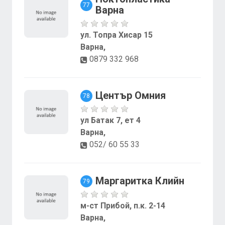
77
Варна
ул. Топра Хисар 15
Варна,
0879 332 968
Център Омния
78
ул Батак 7, ет 4
Варна,
052/ 60 55 33
Маргаритка Клийн
79
м-ст Прибой, п.к. 2-14
Варна,