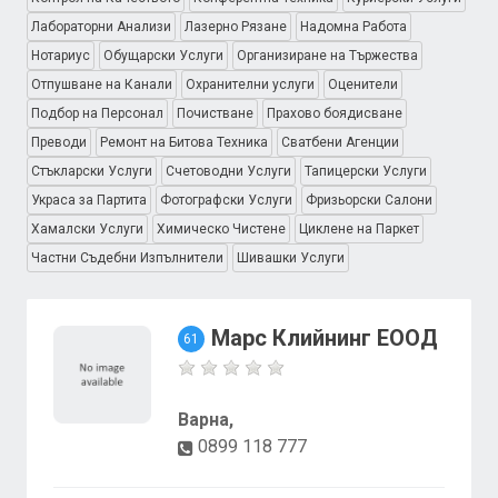
Лабораторни Анализи
Лазерно Рязане
Надомна Работа
Нотариус
Обущарски Услуги
Организиране на Тържества
Отпушване на Канали
Охранителни услуги
Оценители
Подбор на Персонал
Почистване
Прахово боядисване
Преводи
Ремонт на Битова Техника
Сватбени Агенции
Стъкларски Услуги
Счетоводни Услуги
Тапицерски Услуги
Украса за Партита
Фотографски Услуги
Фризьорски Салони
Хамалски Услуги
Химическо Чистене
Циклене на Паркет
Частни Съдебни Изпълнители
Шивашки Услуги
Марс Клийнинг ЕООД
61
Варна,
0899 118 777