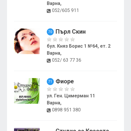
Варна,
052/605 911
Пърл Скин
70
бул. Княз Борис 1 №64, ет. 2
Варна,
052/ 63 77 36
Фиоре
71
ул. Ген. Цимерман 11
Варна,
0898 951 380
Студио за Красота