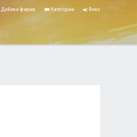
Добави фирма
Категории
Влез