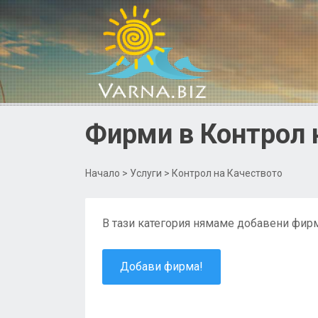
Фирми в Контрол н
Начало
>
Услуги
> Контрол на Качеството
В тази категория нямаме добавени фирм
Добави фирма!