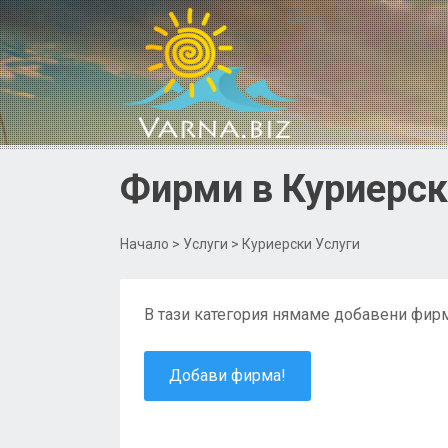
Фирми в Куриерски
Начало
>
Услуги
> Куриерски Услуги
В тази категория нямаме добавени фирм
Добави фирма!