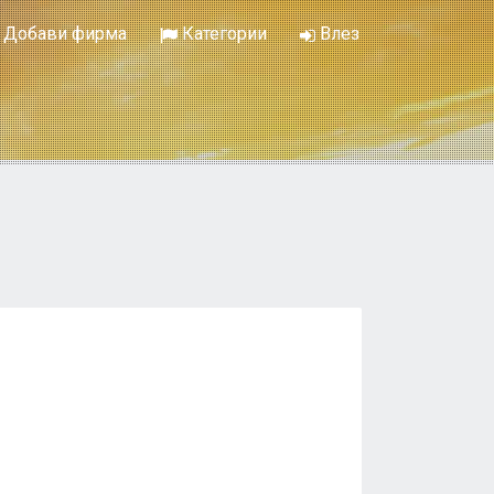
Добави фирма
Категории
Влез