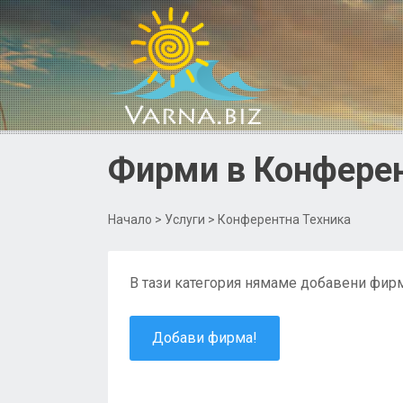
Фирми в Конферен
Начало
>
Услуги
> Конферентна Техника
В тази категория нямаме добавени фирм
Добави фирма!