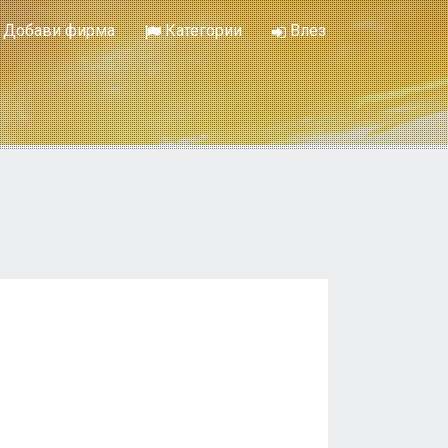
Добави фирма
Категории
Влез