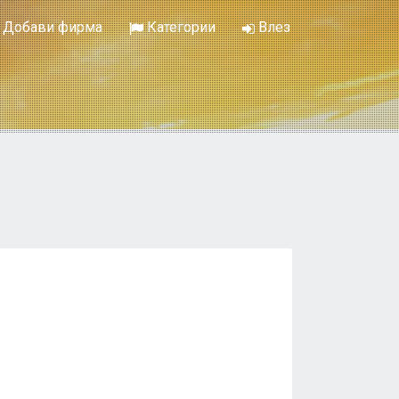
Добави фирма
Категории
Влез