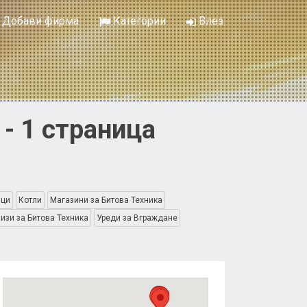
Добави фирма
Категории
Влез
- 1 страница
ици
Котли
Магазини за Битова Техника
изи за Битова Техника
Уреди за Вграждане