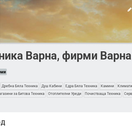
ика Варна, фирми Варна 
рми
Дребна Бяла Техника
Душ Кабини
Едра Бяла Техника
Камини
Климат
газини за Битова Техника
Отоплителни Уреди
Почистваща Техника
Серв
ОД