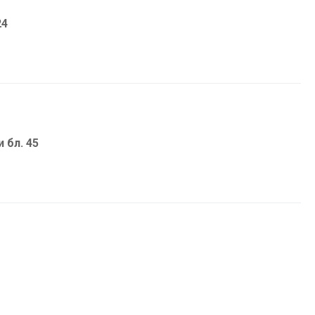
24
и бл. 45