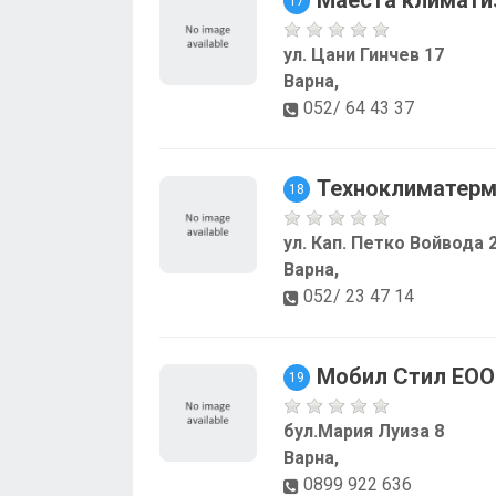
17
ул. Цани Гинчев 17
Варна,
052/ 64 43 37
Техноклиматер
18
ул. Кап. Петко Войвода 
Варна,
052/ 23 47 14
Мобил Стил ЕО
19
бул.Мария Луиза 8
Варна,
0899 922 636