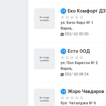
Еко Комфорт Д
12
ул. Бачо Киро № 1
Варна,
052/ 62 00 00
Есто ООД
13
ул. Поп Харитон № 2
Варна,
052/ 60 08 54
Жоро Чавдаров 
14
бул. Чаталджа № 6