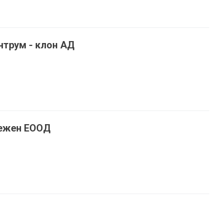
нтрум - клон АД
вежен ЕООД
м