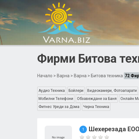
Фирми Битова техн
Начало
>
Варна
>
Варна
> Битова техника
72 Фи
Аудио Техника
Бойлери
Видеокамери, Фотоапарати
Мобилни Телефони
Обзавеждане за Баня
Онлайн Ма
Фитнес Уреди за Дома
Черна Техника
Шехерезада ЕО
1