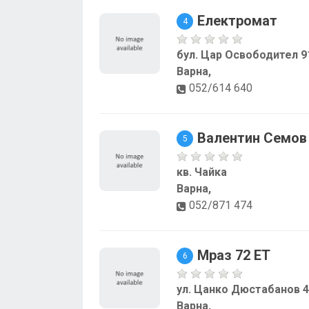
Електромат
4
бул. Цар Освободител 9
Варна,
052/614 640
Валентин Семов 
5
кв. Чайка
Варна,
052/871 474
Мраз 72 ЕТ
6
ул. Цанко Дюстабанов 4
Варна,