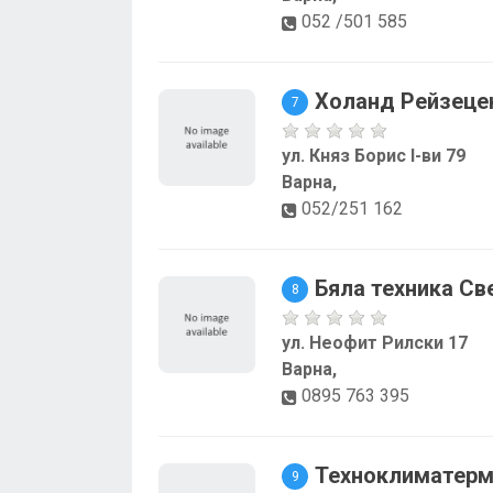
052 /501 585
Холанд Рейзеце
7
ул. Княз Борис I-ви 79
Варна,
052/251 162
Бяла техника С
8
ул. Неофит Рилски 17
Варна,
0895 763 395
Техноклиматер
9