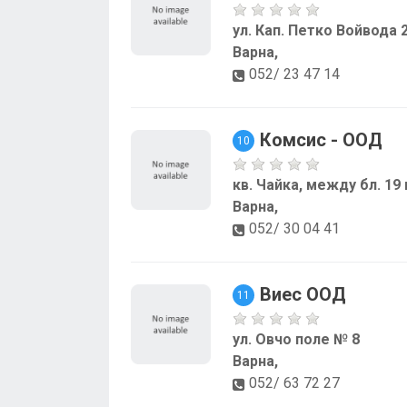
ул. Кап. Петко Войвода 
Варна,
052/ 23 47 14
Комсис - ООД
10
кв. Чайка, между бл. 19 
Варна,
052/ 30 04 41
Виес ООД
11
ул. Овчо поле № 8
Варна,
052/ 63 72 27