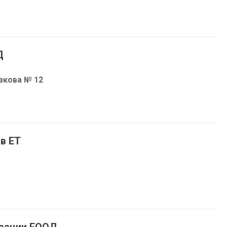
Д
зкова № 12
в ЕТ
зации ЕООД