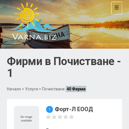
Toggle
navigat
Фирми в Почистване -
1
Начало
>
Услуги
> Почистване
40 Фирми
Форт-Л ЕООД
1