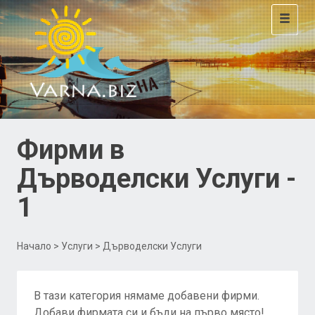
Toggle
navigat
Фирми в
Дърводелски Услуги -
1
Начало
>
Услуги
> Дърводелски Услуги
В тази категория нямаме добавени фирми.
Добави фирмата си и бъди на първо място!