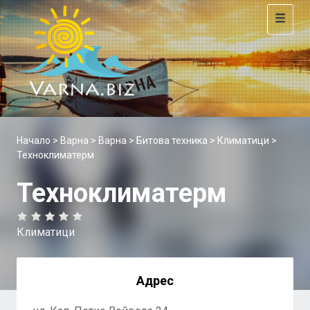
Toggle
navigat
Начало
>
Варна
>
Варна
>
Битова техника
>
Климатици
>
Техноклиматерм
Техноклиматерм
Климатици
Адрес