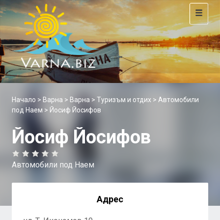
Toggle
navigat
Начало
>
Варна
>
Варна
>
Туризъм и отдих
>
Автомобили
под Наем
> Йосиф Йосифов
Йосиф Йосифов
Автомобили под Наем
Адрес