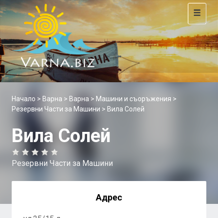
Toggle
navigat
Начало
>
Варна
>
Варна
>
Машини и съоръжения
>
Резервни Части за Машини
> Вила Солей
Вила Солей
Резервни Части за Машини
Адрес