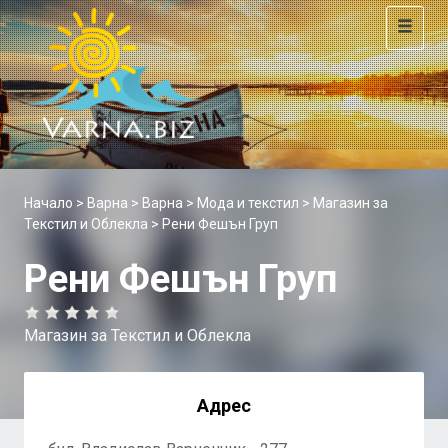
Toggle
navigat
Начало
>
Варна
>
Варна
>
Мода и текстил
>
Магазин за
Текстил и Облекла
> Рени Фешън Груп
Рени Фешън Груп
Магазин за Текстил и Облекла
Адрес