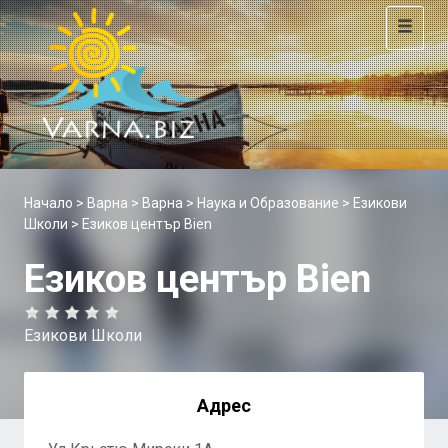
Toggle
navigat
Начало
>
Варна
>
Варна
>
Наука и Образование
>
Езикови
Школи
> Езиков център Bien
Езиков център Bien
Езикови Школи
Адрес