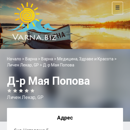
Toggle
navigat
Начало
>
Варна
>
Варна
>
Медицина, Здраве и Красота
>
Личен Лекар, GP
> Д-р Мая Попова
Д-р Мая Попова
Личен Лекар, GP
Адрес