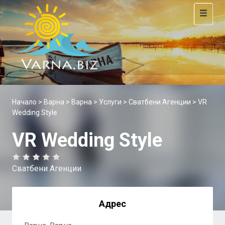
Toggle
navigat
Начало
>
Варна
>
Варна
>
Услуги
>
Сватбени Агенции
> VR
Wedding Style
VR Wedding Style
Сватбени Агенции
Адрес