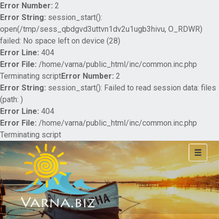
Error Number:
2
Error String:
session_start():
open(/tmp/sess_qbdgvd3uttvn1dv2u1ugb3hivu, O_RDWR)
failed: No space left on device (28)
Error Line:
404
Error File:
/home/varna/public_html/inc/common.inc.php
Terminating script
Error Number:
2
Error String:
session_start(): Failed to read session data: files
(path: )
Error Line:
404
Error File:
/home/varna/public_html/inc/common.inc.php
Terminating script
Toggle
navigat