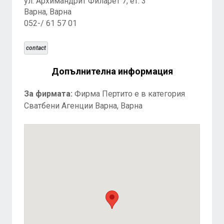
ул. Архимандрит Филарет 7, ет. 3
Варна, Варна
052-/ 61 57 01
contact
Допълнителна информация
За фирмата:
Фирма Пертито е в категория
Сватбени Агенции Варна, Варна