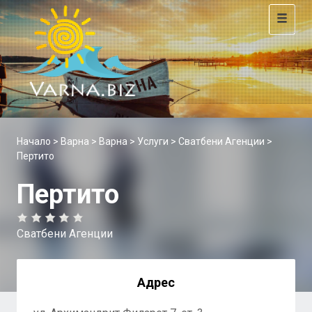
Toggle
navigat
Начало
>
Варна
>
Варна
>
Услуги
>
Сватбени Агенции
>
Пертито
Пертито
Сватбени Агенции
Адрес