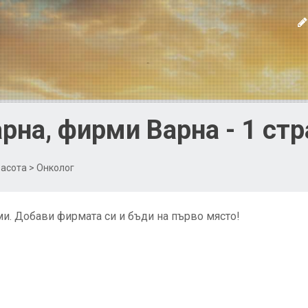
рна, фирми Варна - 1 ст
расота
> Онколог
и. Добави фирмата си и бъди на първо място!