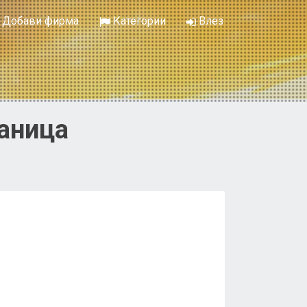
Добави фирма
Категории
Влез
раница