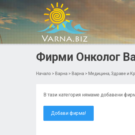
Фирми Онколог Ва
Начало
>
Варна
>
Варна
>
Медицина, Здраве и К
В тази категория нямаме добавени фирм
Добави фирма!