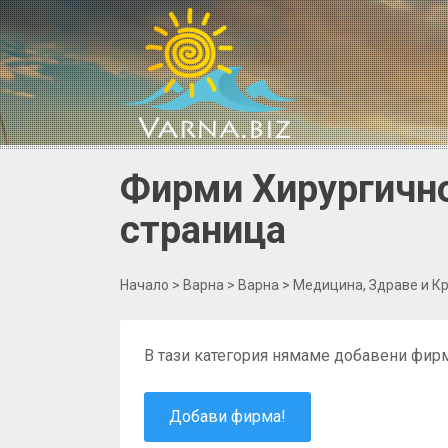
Фирми Хирургично
страница
Начало
>
Варна
>
Варна
>
Медицина, Здраве и К
В тази категория нямаме добавени фирм
Добави фирма!