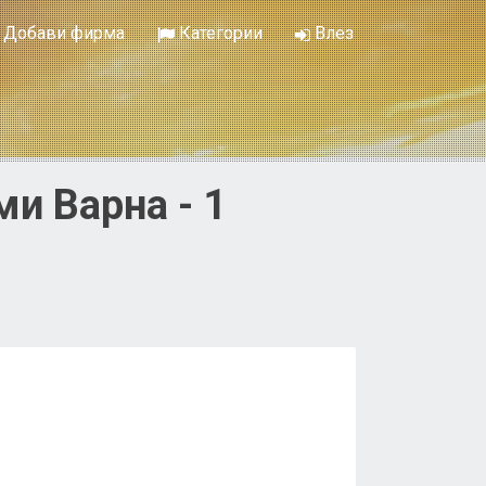
Добави фирма
Категории
Влез
и Варна - 1