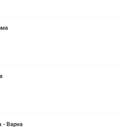
рма
а
 - Варна