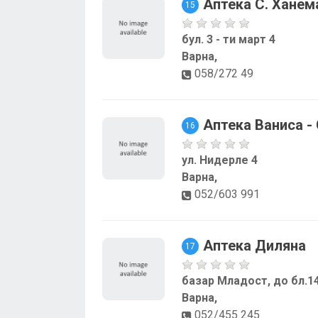
Аптека С. Ханем
15
бул. 3 - ти март 4
Варна,
058/272 49
Аптека Ваниса -
16
ул. Нидерле 4
Варна,
052/603 991
Аптека Диляна
17
базар Младост, до бл.1
Варна,
052/455 245