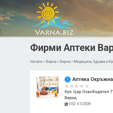
Фирми Аптеки Вар
Начало
>
Варна
>
Варна
>
Медицина, Здраве и К
Аптека Окръжна
1
бул. Цар Освободител 7
Варна,
052 612008