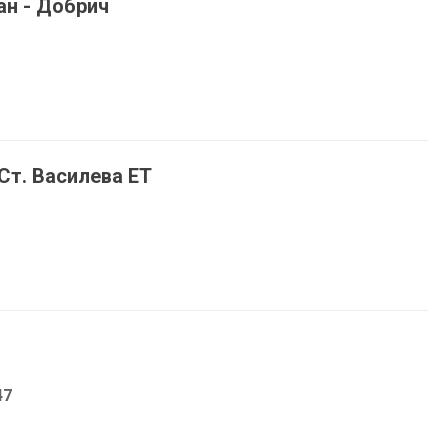
ан - Добрич
 Ст. Василева ЕТ
47