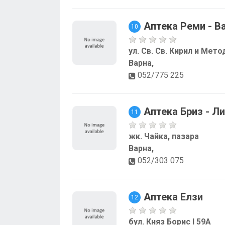
Аптека Реми - В
10
ул. Св. Св. Кирил и Мето
Варна,
052/775 225
Аптека Бриз - Л
11
жк. Чайка, пазара
Варна,
052/303 075
Аптека Елзи
12
бул. Княз Борис I 59A