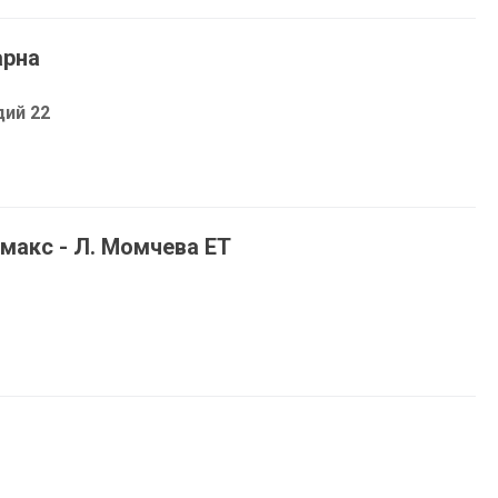
арна
дий 22
имакс - Л. Момчева ЕТ