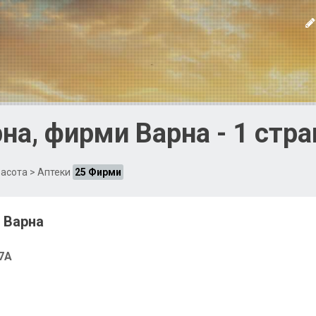
на, фирми Варна - 1 стр
расота
> Аптеки
25 Фирми
 Варна
7А