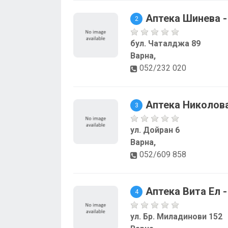
Аптека Шинева -
2
бул. Чаталджа 89
Варна,
052/232 020
Аптека Николова
3
ул. Дойран 6
Варна,
052/609 858
Аптека Вита Ел 
4
ул. Бр. Миладинови 152