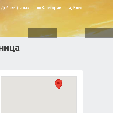
Добави фирма
Категории
Влез
аница