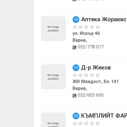
Аптека Жоракис
18
ул. Искър 46
Варна,
052/778 017
Д-р Жеков
19
ЖК Младост, бл. 141
Варна,
052/603 695
КЪМПЛИЙТ ФА
20