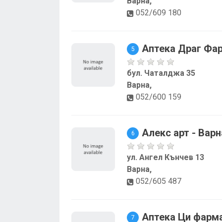
Варна,
052/609 180
Аптека Драг Фа
5
бул. Чаталджа 35
Варна,
052/600 159
Алекс арт - Варн
6
ул. Ангел Кънчев 13
Варна,
052/605 487
Аптека Ци фарма
7