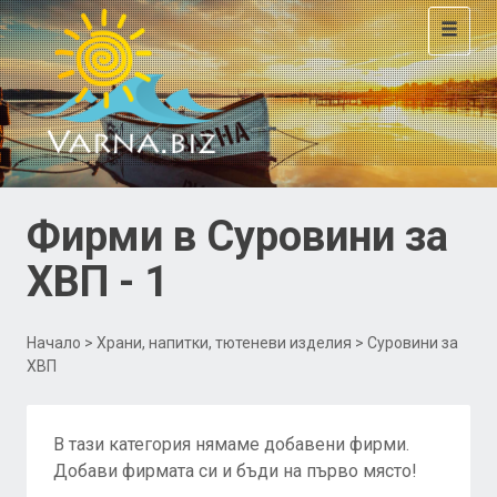
Toggle
navigat
Фирми в Суровини за
ХВП - 1
Начало
>
Храни, напитки, тютеневи изделия
> Суровини за
ХВП
В тази категория нямаме добавени фирми.
Добави фирмата си и бъди на първо място!