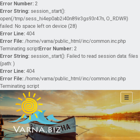
Error Number:
2
Error String:
session_start():
open(/tmp/sess_hi4ep0ab2i40n89ir3gs93r47n, O_RDWR)
failed: No space left on device (28)
Error Line:
404
Error File:
/home/varna/public_html/inc/common.inc.php
Terminating script
Error Number:
2
Error String:
session_start(): Failed to read session data: files
(path: )
Error Line:
404
Error File:
/home/varna/public_html/inc/common.inc.php
Terminating script
Toggle
navigat