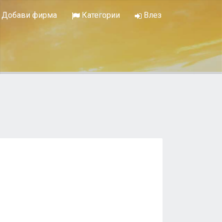
Добави фирма
Категории
Влез