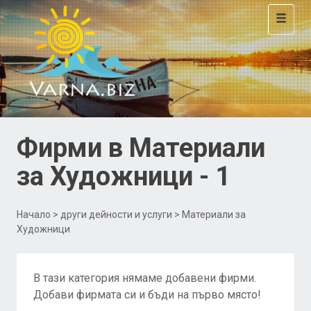
Toggle
navigat
Фирми в Материали
за Художници - 1
Начало
>
други дейности и услуги
> Материали за
Художници
В тази категория нямаме добавени фирми.
Добави фирмата си и бъди на първо място!