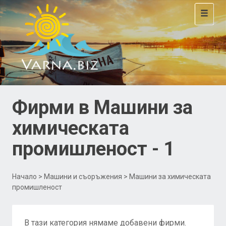
Toggle
navigat
Фирми в Машини за
химическата
промишленост - 1
Начало
>
Машини и съоръжения
> Машини за химическата
промишленост
В тази категория нямаме добавени фирми.