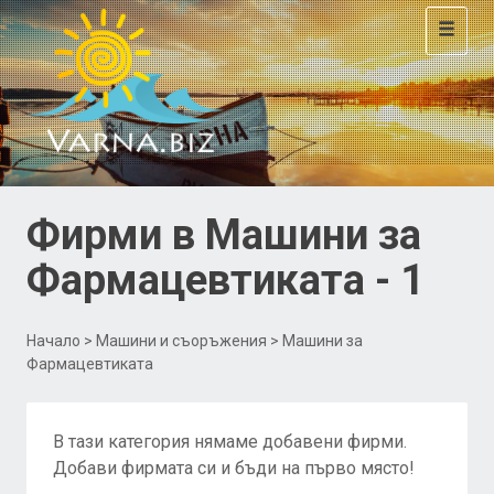
Toggle
navigat
Фирми в Машини за
Фармацевтиката - 1
Начало
>
Машини и съоръжения
> Машини за
Фармацевтиката
В тази категория нямаме добавени фирми.
Добави фирмата си и бъди на първо място!