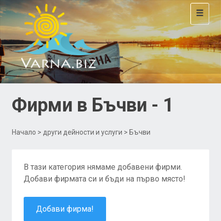
Toggle
navigat
Фирми в Бъчви - 1
Начало
>
други дейности и услуги
> Бъчви
В тази категория нямаме добавени фирми.
Добави фирмата си и бъди на първо място!
Добави фирма!