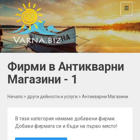
Toggle
navigat
Фирми в Антикварни
Магазини - 1
Начало
>
други дейности и услуги
> Антикварни Магазини
В тази категория нямаме добавени фирми.
Добави фирмата си и бъди на първо място!