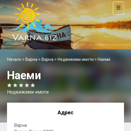
Toggle
navigat
Начало
>
Варна
>
Варна
>
Недвижими имоти
> Наеми
Наеми
Недвижими имоти
Адрес
Варна