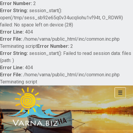
Error Number:
2
Error String:
session_start():
open(/tmp/sess_sb92e65q0v34ucqliohu1vf94t, O_RDWR)
failed: No space left on device (28)
Error Line:
404
Error File:
/home/varna/public_html/inc/common.inc.php
Terminating script
Error Number:
2
Error String:
session_start(): Failed to read session data: files
(path: )
Error Line:
404
Error File:
/home/varna/public_html/inc/common.inc.php
Terminating script
Toggle
navigat