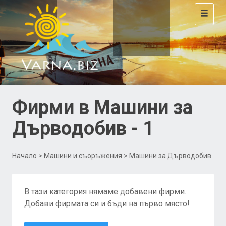
Toggle
navigat
Фирми в Машини за
Дърводобив - 1
Начало
>
Машини и съоръжения
> Машини за Дърводобив
В тази категория нямаме добавени фирми.
Добави фирмата си и бъди на първо място!